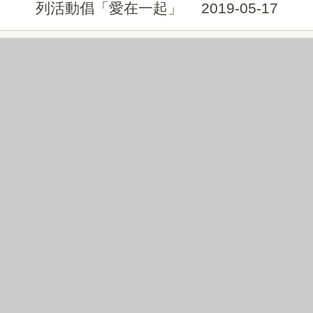
列活動倡「愛在一起」
2019-05-17
36
中市家庭教育中心舉辦在職訓練 提升志
工服務品質
2019-03-11
37
中市家庭教育實務研討會 跨域探討愛情
婚姻與家庭經營心法
2018-11-29
38
中市家庭教育中心志工授證表揚 感謝付
出
2018-11-29
39
幸福婚姻教育活動營 探索夫妻相處課題
2018-10-23