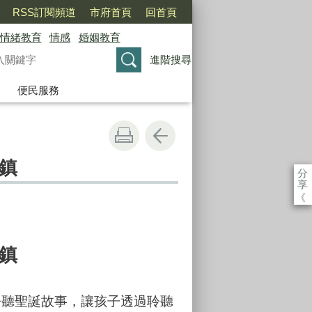
RSS訂閱頻道
市府首頁
回首頁
情緒教育
情感
婚姻教育
進階搜尋
便民服務
鎮
分
享
《
鎮
聆聽聖誕故事，讓孩子透過聆聽