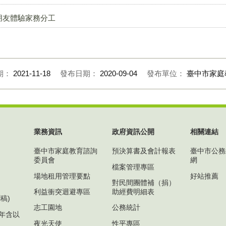
朋友體驗家務分工
期：
2021-11-18
發布日期：
2020-09-04
發布單位：
臺中市家庭
業務資訊
政府資訊公開
相關連結
臺中市家庭教育諮詢
預決算書及會計報表
臺中市公務
委員會
網
檔案管理專區
場地租用管理要點
好站推薦
對民間團體補（捐）
利益衝突迴避專區
助經費明細表
稿)
志工園地
公務統計
1年含以
夜光天使
性平專區