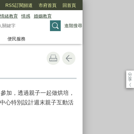
RSS訂閱頻道
市府首頁
回首頁
情緒教育
情感
婚姻教育
進階搜尋
便民服務
分
享
《
同參加，透過親子一起做烘培，
中心特別設計週末親子互動活