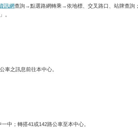
資訊網
查詢→點選路網轉乘→依地標、交叉路口、站牌查詢
」
。
公車之訊息前往本中心。
中一中；轉搭41或142路公車至本中心。