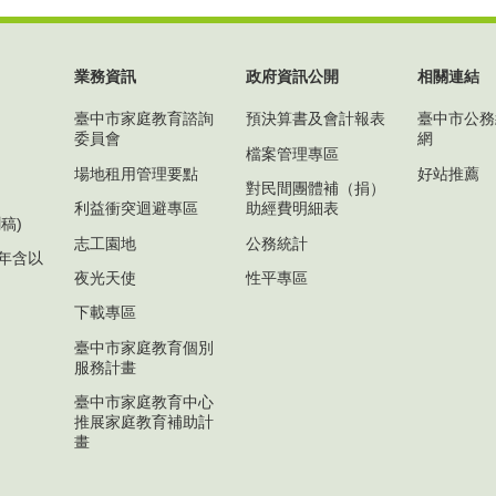
業務資訊
政府資訊公開
相關連結
臺中市家庭教育諮詢
預決算書及會計報表
臺中市公務
委員會
網
檔案管理專區
場地租用管理要點
好站推薦
對民間團體補（捐）
利益衝突迴避專區
助經費明細表
稿)
志工園地
公務統計
1年含以
夜光天使
性平專區
下載專區
臺中市家庭教育個別
服務計畫
臺中市家庭教育中心
推展家庭教育補助計
畫