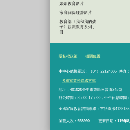
婚姻教育影片
家庭關係經營影片
教育部《我和我的孩
子》親職教育系列手
冊
隱私權政策
機關位置
本中心總機電話：（04）22124885 傳真：（
各組室業務連絡方式
地址：401020臺中市東區三賢街245號
辦公時間：8：00-17：00，中午休息時間：12
全國家庭教育諮詢專線：市話直撥4128185，
瀏覽人次
558990
更新日期
115年