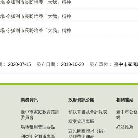
場 令狐副市長盼培養「大我」精神
場 令狐副市長盼培養「大我」精神
場 令狐副市長盼培養「大我」精神
期：
2020-07-15
發布日期：
2019-10-29
發布單位：
臺中市家庭
業務資訊
政府資訊公開
相關連結
臺中市家庭教育諮詢
預決算書及會計報表
臺中市公務
委員會
網
檔案管理專區
場地租用管理要點
好站推薦
對民間團體補（捐）
利益衝突迴避專區
助經費明細表