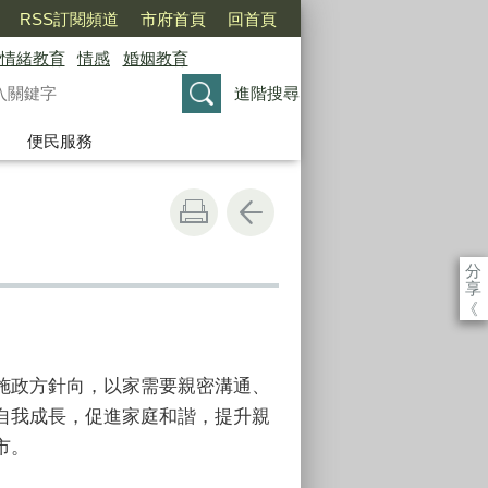
RSS訂閱頻道
市府首頁
回首頁
情緒教育
情感
婚姻教育
進階搜尋
便民服務
分
享
《
施政方針向，以家需要親密溝通、
自我成長，促進家庭和諧，提升親
市。