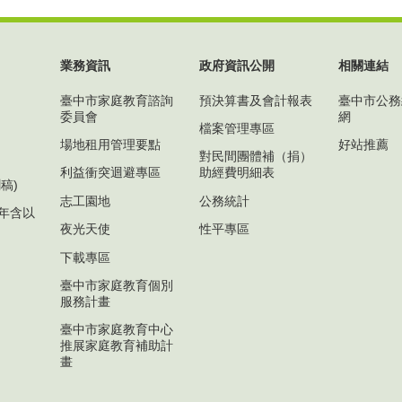
業務資訊
政府資訊公開
相關連結
臺中市家庭教育諮詢
預決算書及會計報表
臺中市公務
委員會
網
檔案管理專區
場地租用管理要點
好站推薦
對民間團體補（捐）
利益衝突迴避專區
助經費明細表
稿)
志工園地
公務統計
1年含以
夜光天使
性平專區
下載專區
臺中市家庭教育個別
服務計畫
臺中市家庭教育中心
推展家庭教育補助計
畫