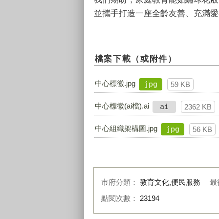
並攜手打造一座全齡友善、充滿愛
檔案下載（或附件）
中心標徽.jpg
jpg
59 KB
中心標徽(ai檔).ai
ai
2362 KB
中心組織架構圖.jpg
jpg
56 KB
市府分類：
教育文化,便民服務
最
點閱次數：
23194