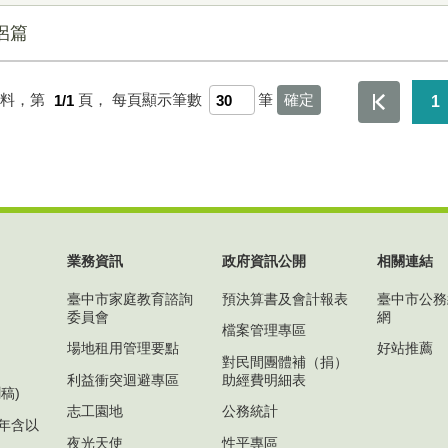
侶篇
資料，第
1/1
頁，
每頁顯示筆數
筆
1
業務資訊
政府資訊公開
相關連結
臺中市家庭教育諮詢
預決算書及會計報表
臺中市公務
委員會
網
檔案管理專區
場地租用管理要點
好站推薦
對民間團體補（捐）
利益衝突迴避專區
助經費明細表
稿)
志工園地
公務統計
1年含以
夜光天使
性平專區